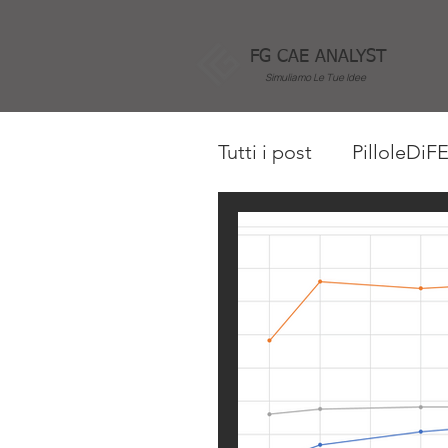
FG CAE ANALYST
Simuliamo Le Tue Idee
Tutti i post
PilloleDiF