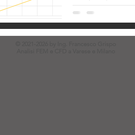
calcolo strutturale, ci viene 
sarebbe la dimensione mini
vogliamo utilizzare. Questa 
prima vista, non sempre è di 
Proviamo a dare una rispost
considerazione un case test.
© 2021-2026 by Ing. Francesco Grispo
eye (figura 1) . Per semplicità
Analisi FEM e CFD a Varese e Milano
dimensioni sono tutte paramet
dimensione del diametro, che