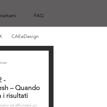
tattami
FAQ
X
CAEeDesign
 3 min
 -
esh – Quando
i risultati
iamo ad affrontare un