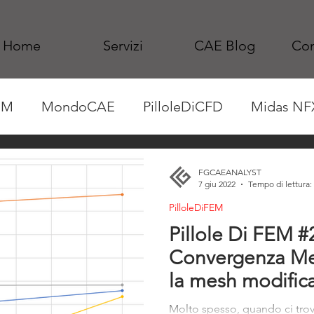
Home
Servizi
CAE Blog
Con
EM
MondoCAE
PilloleDiCFD
Midas NF
FGCAEANALYST
7 giu 2022
Tempo di lettura:
PilloleDiFEM
Pillole Di FEM #2
Convergenza M
la mesh modifica 
Molto spesso, quando ci trov