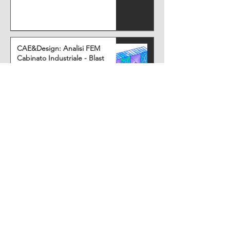
CAE&Design: Analisi FEM
Cabinato Industriale - Blast
Design e NTC2018
Vai Al Blog
CAE Project - Alcuni Progetti
Che Ho Seguito