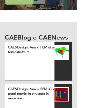
CAEBlog e CAENews
CAE&Design: Analisi FEM di una
tensostruttura
CAE&Design: Analisi FEM 3D di
ponti termici in strutture in
muratura