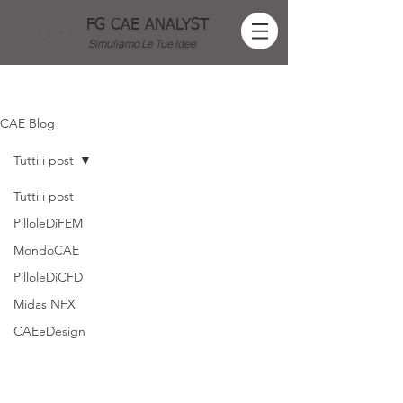
FG CAE ANALYST
Simuliamo Le Tue Idee
CAE Blog
Tutti i post
Tutti i post
PilloleDiFEM
MondoCAE
PilloleDiCFD
Midas NFX
CAEeDesign