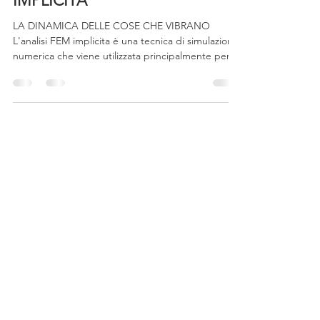
MIDAS NFX - ANALISI FEM
IMPLICITA
LA DINAMICA DELLE COSE CHE VIBRANO
L'analisi FEM implicita è una tecnica di simulazione
numerica che viene utilizzata principalmente per
studiare fenomeni quasi-statici o dinamici lenti,
come deformazioni strutturali stazionarie, carichi
progressivi, fenomeni termo-meccanici e analisi di
stabilità. Essa si basa sulla risoluzione implicita
delle equazioni del moto , ovvero su un approccio
che risolve un sistema di equazioni algebriche a
ogni passo temporale (o di carico), gar