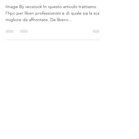
MondoCAE - HPC per liberi
professionisti. Quando
Conviene?
Image By vecstock In questo articolo trattiamo
l'hpc per liberi professionisti e di quale sia la scelta
migliore da affrontare. Da libero...