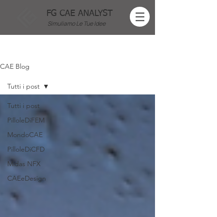
FG CAE ANALYST
Simuliamo Le Tue Idee
CAE Blog
Tutti i post
Tutti i post
PilloleDiFEM
MondoCAE
PilloleDiCFD
Midas NFX
CAEeDesign