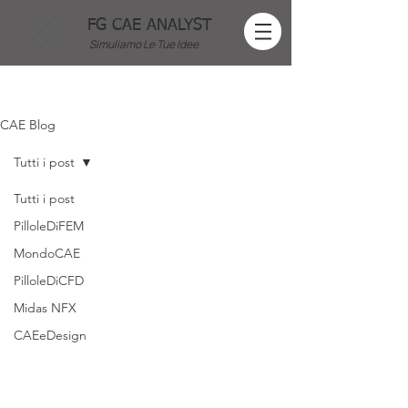
FG CAE ANALYST
Simuliamo Le Tue Idee
CAE Blog
Tutti i post
Tutti i post
PilloleDiFEM
MondoCAE
PilloleDiCFD
Midas NFX
CAEeDesign