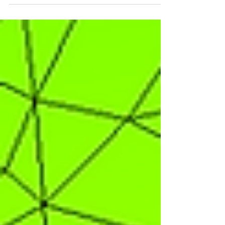
modellazione di domini porosi in un analisi CFD.