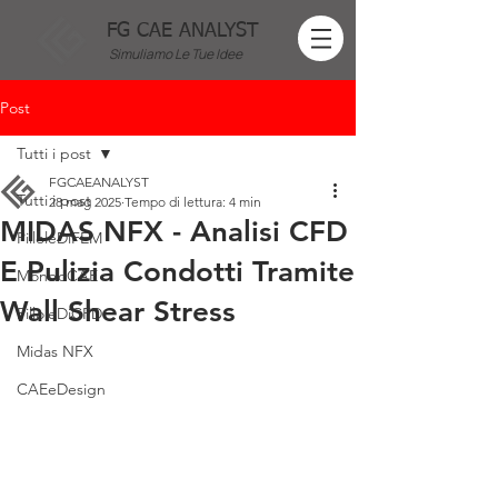
FG CAE ANALYST
Simuliamo Le Tue Idee
Post
Tutti i post
FGCAEANALYST
Tutti i post
28 mag 2025
Tempo di lettura: 4 min
MIDAS NFX - Analisi CFD
PilloleDiFEM
E Pulizia Condotti Tramite
MondoCAE
Wall Shear Stress
PilloleDiCFD
Midas NFX
CAEeDesign