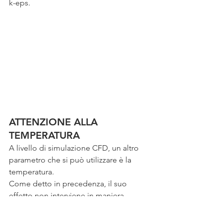
k-eps.
ATTENZIONE ALLA 
TEMPERATURA
A livello di simulazione CFD, un altro 
parametro che si può utilizzare è la 
temperatura.
Come detto in precedenza, il suo 
effetto non interviene in maniera 
diretta ma interviene sulla tipologia di 
legami del deposito.