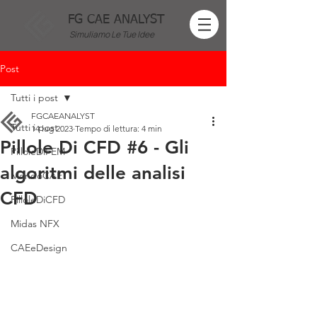
FG CAE ANALYST
Simuliamo Le Tue Idee
Post
Tutti i post
FGCAEANALYST
Tutti i post
14 lug 2023
Tempo di lettura: 4 min
Pillole Di CFD #6 - Gli
PilloleDiFEM
algoritmi delle analisi
MondoCAE
CFD
PilloleDiCFD
Midas NFX
CAEeDesign