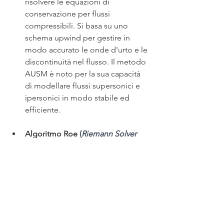
risolvere le equazioni di 
conservazione per flussi 
compressibili. Si basa su uno 
schema upwind per gestire in 
modo accurato le onde d'urto e le 
discontinuità nel flusso. Il metodo 
AUSM è noto per la sua capacità 
di modellare flussi supersonici e 
ipersonici in modo stabile ed 
efficiente.
Algoritmo Roe 
(
Riemann Solver 
with Harten-Lax-van Leer-Contact 
Discontinuity
)
: Questo algoritmo è 
un metodo numerico basato su 
uno schema upwind che si basa 
sulla decomposizione di Roe delle 
variabili primitive del flusso. Il 
metodo Roe è noto per la sua 